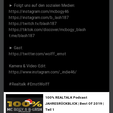
e
► Folgt uns auf den sozialen Medien:
n
https://instagram.com/mcbogy46
https://instagram.com/b_lash187
https://twitch.tv/blash187
https://tiktok.com/discover/mcbogy_blash
t.me/blash187
► Gast:
https://twitter.com/wolff_ernst
Kamera & Video-Edit:
https://www.instagram.com/_indie46/
#Realtalk #ErnstWolff
100% REALTALK Podcast
JAHRESRÜCKBLICK | Best Of 2019 |
Teil 1