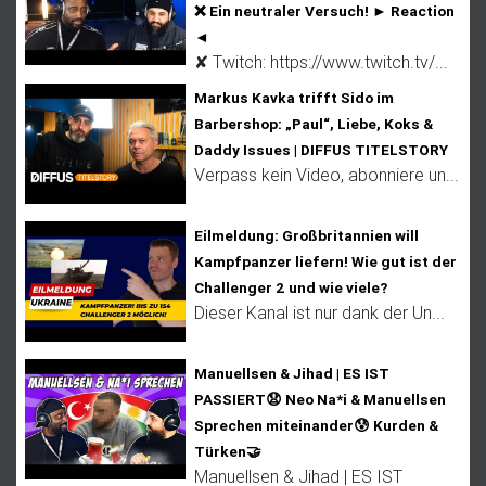
❌ Ein neutraler Versuch! ► Reaction
◄
✘ Twitch: https://www.twitch.tv/...
Markus Kavka trifft Sido im
Barbershop: „Paul“, Liebe, Koks &
Daddy Issues | DIFFUS TITELSTORY
Verpass kein Video, abonniere un...
Eilmeldung: Großbritannien will
Kampfpanzer liefern! Wie gut ist der
Challenger 2 und wie viele?
Dieser Kanal ist nur dank der Un...
Manuellsen & Jihad | ES IST
PASSIERT😧 Neo Na*i & Manuellsen
Sprechen miteinander😰 Kurden &
Türken🤝
Manuellsen & Jihad | ES IST