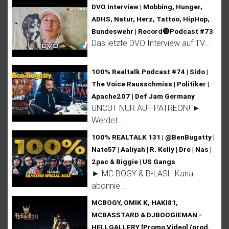
DVO Interview | Mobbing, Hunger,
ADHS, Natur, Herz, Tattoo, HipHop,
Bundeswehr | Record🔴Podcast #73
Das letzte DVO Interview auf TV...
100% Realtalk Podcast #74 | Sido |
The Voice Rausschmiss | Politiker |
Apache207 | Def Jam Germany
UNCUT NUR AUF PATREON! ►
Werdet...
100% REALTALK 131 | @BenBugatty |
Nate57 | Aaliyah | R. Kelly | Dre | Nas |
2pac & Biggie | US Gangs
► MC BOGY & B-LASH Kanal
abonnie...
MCBOGY, OMIK K, HAKI81,
MCBASSTARD & DJBOOGIEMAN -
HELLGALLERY [Promo Video] (prod.