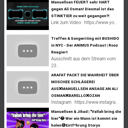
Manuellsen FEUERT sehr HART
gegen Ali Osman! Diesmal ist das
STINKTIER zu weit gegangen?!
Link zum Video : https://www.yo...
Treffen & Songwriting mit BUSHIDO
in NYC - Der ANIMUS Podcast | Rooz
Reagiert
Ausschnitt aus dem Stream vom
23...
ARAFAT PACKT DIE WAHRHEIT ÜBER
MOSCHEE SCHLÄGEREI
AUS❌MANUELLSEN ANSAGE AN ALI
OSMAN❌BARELLO❌OZAN
Instagram : https://www.instagra...
Manuellsen & Jihad | "Vallah bring die
hier"😂 Wer ein Mann ist kommt sie
holen😅Entf*hrung Storys