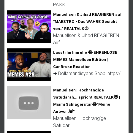
PASS...
Manuellsen & Jihad REAGIEREN auf
"MAESTRO - Das WAHRE Gesicht
von.." REALTALK😡
Manuellsen & Jihad REAGIEREN
auf...
Lasst ihn Innruhe 😂 EHRENLOSE
MEMES Manuellsen Edition |
CanBroke Reaction
➜ Dollarsandisyans Shop: https:/...
Manuellsen | Hochrangige
Satudarah... spricht REALTALK😈 |
Miami Schlagerstar😂"Meine
Antwort👿"
Manuellsen | Hochrangige
Satudar...