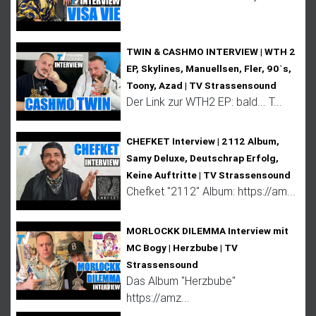
TWIN & CASHMO INTERVIEW | WTH 2
EP, Skylines, Manuellsen, Fler, 90`s,
Toony, Azad | TV Strassensound
Der Link zur WTH2 EP: bald... T...
CHEFKET Interview | 2112 Album,
Samy Deluxe, Deutschrap Erfolg,
Keine Auftritte | TV Strassensound
Chefket "2112" Album: https://am...
MORLOCKK DILEMMA Interview mit
MC Bogy | Herzbube | TV
Strassensound
Das Album "Herzbube"
https://amz...