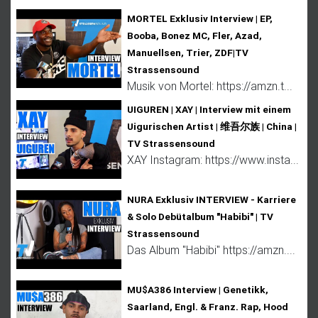
MORTEL Exklusiv Interview | EP,
Booba, Bonez MC, Fler, Azad,
Manuellsen, Trier, ZDF|TV
Strassensound
Musik von Mortel: https://amzn.t...
UIGUREN | XAY | Interview mit einem
Uigurischen Artist | 维吾尔族 | China |
TV Strassensound
XAY Instagram: https://www.insta...
NURA Exklusiv INTERVIEW - Karriere
& Solo Debütalbum "Habibi" | TV
Strassensound
Das Album "Habibi" https://amzn....
MU$A386 Interview | Genetikk,
Saarland, Engl. & Franz. Rap, Hood