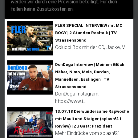
werden wir durch eine Provision beteiligt. Für dich
fallen keine Zusatzkosten an.
FLER SPECIAL INTERVIEW mit MC
BOGY | 2 Stunden Realtalk | TV
Strassensound
Colucci Box mit der CD, Jacke, V...
DonDega Interview | Meinem Glück
Näher, Nimo, Mois, Dardan,
Manuellsen, Esslingen | TV
Strassensound
DonDega Instagram:
https://www.i...
13.07.18 Die wundersame Rapwoche
mit Mauli und Staiger (splash!21
Review) | Zu Gast: Prezident
Mehr Eindrücke vom splash!21