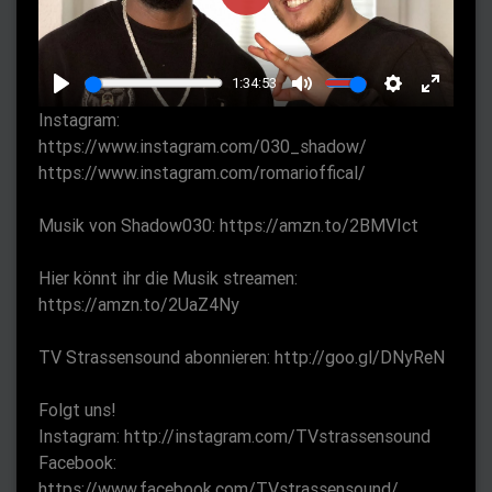
P
l
a
1:34:53
y
P
M
S
E
Instagram:
l
u
e
n
https://www.instagram.com/030_shadow/
a
t
t
t
https://www.instagram.com/romarioffical/
y
e
t
e
Musik von Shadow030: https://amzn.to/2BMVIct
i
r
n
f
Hier könnt ihr die Musik streamen:
g
u
https://amzn.to/2UaZ4Ny
s
l
l
TV Strassensound abonnieren: http://goo.gl/DNyReN
s
c
Folgt uns!
r
Instagram: http://instagram.com/TVstrassensound
Facebook:
e
https://www.facebook.com/TVstrassensound/