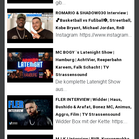
gib...
ROMARIO & SHADOW030 Interview |
🏀Basketball vs Fußball⚽, Streetball,
Kobe Bryant, Michael Jordan, RnB
Instagram: https://www.instagram...
MC BOGY `s Latenight Show |
Hamburg | AchtVier, Reeperbahn
Kareem, Falk Schacht | TV
Strassensound
Die komplette Latenight Show
aus...
FLER INTERVIEW | Widder | Haus,
Bushido & Arafat, Bonez MC, Animus,
Aggro, Film | TV Strassensound
Widder Box mit der Kette: https:...
M.I.K.I Interview | BVB, Kurvenmukke