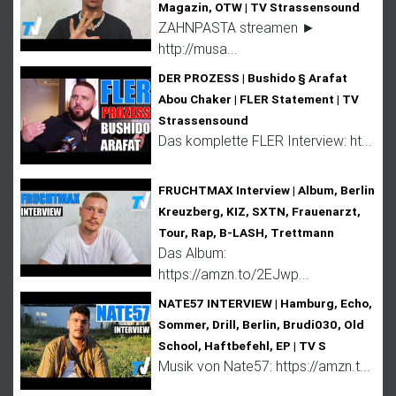
Magazin, OTW | TV Strassensound
ZAHNPASTA streamen ►
http://musa...
DER PROZESS | Bushido § Arafat
Abou Chaker | FLER Statement | TV
Strassensound
Das komplette FLER Interview: ht...
FRUCHTMAX Interview | Album, Berlin
Kreuzberg, KIZ, SXTN, Frauenarzt,
Tour, Rap, B-LASH, Trettmann
Das Album:
https://amzn.to/2EJwp...
NATE57 INTERVIEW | Hamburg, Echo,
Sommer, Drill, Berlin, Brudi030, Old
School, Haftbefehl, EP | TV S
Musik von Nate57: https://amzn.t...