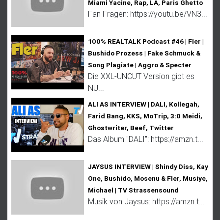
Miami Yacine, Rap, LA, Paris Ghetto
Fan Fragen: https://youtu.be/VN3...
100% REALTALK Podcast #46 | Fler |
Bushido Prozess | Fake Schmuck &
Song Plagiate | Aggro & Specter
Die XXL-UNCUT Version gibt es
NU...
ALI AS INTERVIEW | DALI, Kollegah,
Farid Bang, KKS, MoTrip, 3:0 Meidi,
Ghostwriter, Beef, Twitter
Das Album "DALI": https://amzn.t...
JAYSUS INTERVIEW | Shindy Diss, Kay
One, Bushido, Mosenu & Fler, Musiye,
Michael | TV Strassensound
Musik von Jaysus: https://amzn.t...