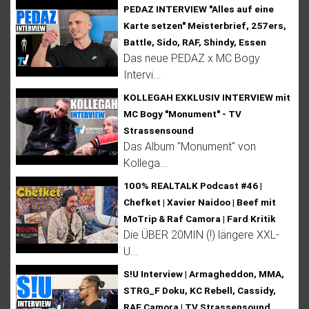
PEDAZ INTERVIEW "Alles auf eine
Karte setzen" Meisterbrief, 257ers,
Battle, Sido, RAF, Shindy, Essen
Das neue PEDAZ x MC Bogy
Intervi...
KOLLEGAH EXKLUSIV INTERVIEW mit
MC Bogy "Monument" - TV
Strassensound
Das Album "Monument" von
Kollega...
100% REALTALK Podcast #46 |
Chefket | Xavier Naidoo | Beef mit
MoTrip & Raf Camora | Fard Kritik
Die ÜBER 20MIN (!) längere XXL-
U...
S!U Interview | Armagheddon, MMA,
STRG_F Doku, KC Rebell, Cassidy,
RAF Camora | TV Strassensound