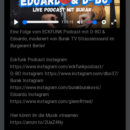
P
l
a
1:05:15
y
P
M
S
E
Eine Folge vom ECKFUNK Podcast mit D-BO &
l
u
e
n
Edoardo, moderiert von Burak TV Strassensound im
a
t
t
t
Burgeramt Berlin!
y
e
t
e
Eckfunk Podcast Instagram:
i
r
https://www.instagram.com/eckfunkpodcast/
n
f
D-BO Instagram: https://www.instagram.com/dbo37/
g
u
Burak Instagram:
s
l
https://www.instagram.com/burakburakovic/
l
Edoardo Instagram:
s
https://www.instagram.com/glennfitted/
c
r
Hier könnt ihr die Musik streamen:
https://amzn.to/2UaZ4Ny
e