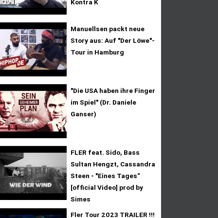
Kontra K
Manuellsen packt neue
Story aus: Auf "Der Löwe"-
Tour in Hamburg
"Die USA haben ihre Finger
im Spiel" (Dr. Daniele
Ganser)
FLER feat. Sido, Bass
Sultan Hengzt, Cassandra
Steen - "Eines Tages“
[official Video] prod by
Simes
Fler Tour 2023 TRAILER !!!