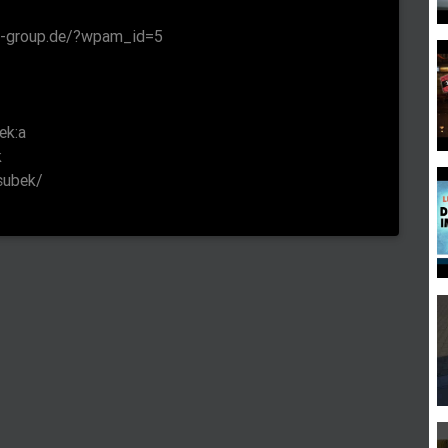
ner-group.de/?wpam_id=5
ek:a
k
subek/