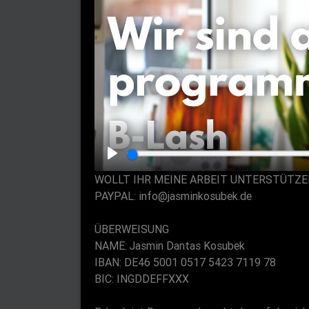
P
WOLLT IHR MEINE ARBEIT UNTERSTÜTZE
l
PAYPAL: info@jasminkosubek.de
a
y
ÜBERWEISUNG
NAME: Jasmin Dantas Kosubek
IBAN: DE46 5001 0517 5423 7119 78
BIC: INGDDEFFXXX