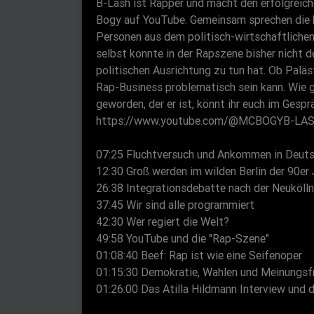
B-Lash ist Rapper und macht den erfolgrei
Bogy auf YouTube. Gemeinsam sprechen die b
Personen aus dem politisch-wirtschaftlichen
selbst konnte in der Rapszene bisher nicht d
politischen Ausrichtung zu tun hat. Ob Paläs
Rap-Business problematisch sein kann. Wie 
geworden, der er ist, könnt ihr euch im Ges
https://www.youtube.com/@MCBOGYB-LA
07:25 Fluchtversuch und Ankommen in Deut
12:30 Groß werden im wilden Berlin der 90er 
26:38 Integrationsdebatte nach der Neukölln
37:45 Wir sind alle programmiert
42:30 Wer regiert die Welt?
49:58 YouTube und die "Rap-Szene"
01:08:40 Beef: Rap ist wie eine Seifenoper
01:15:30 Demokratie, Wahlen und Meinungsfr
01:26:00 Das Atilla Hildmann Interview und d