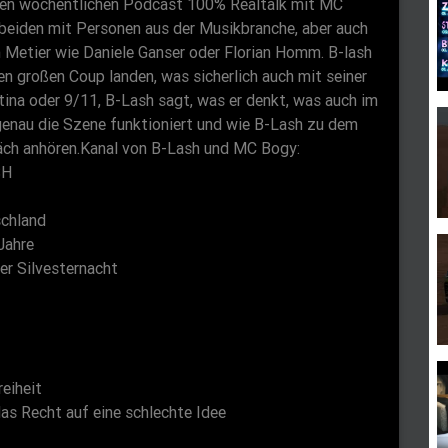
chen wöchentlichen Podcast 100% Realtalk mit MC
l
eiden mit Personen aus der Musikbranche, aber auch
s
 Metier wie Daniele Ganser oder Florian Homm. B-lash
c
en großen Coup landen, was sicherlich auch mit seiner
r
tina oder 9/11, B-Lash sagt, was er denkt, was auch im
e
genau die Szene funktioniert und wie B-Lash zu dem
e
präch anhören.Kanal von B-Lash und MC Bogy:
SH
n
schland
Jahre
er Silvesternacht
eiheit
as Recht auf eine schlechte Idee