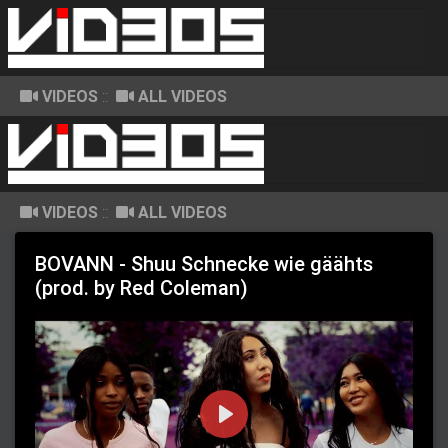
VIDEOS
::
ALL VIDEOS
VIDEOS
::
ALL VIDEOS
BOVANN - Shuu Schnecke wie gäähts
(prod. by Red Coleman)
P