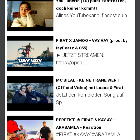
YouTuberin (10) plant Fantreffen,
doch keiner kommt!
Alinas YouTubekanal findest du h...
FIRAT X JAMOO - VAY VAY (prod. by
IsyBeatz & C55)
► JETZT STREAMEN:
https://open....
MC BILAL - KEINE TRÄNE WERT
(Official Video) mit Luana & Firat
Jetzt den kompletten Song auf
Sp...
PERFEKT 🎶 FIRAT & KAY AY -
ARABAMLA - Reaction
#FIRAT #KAYAY #ARABAMLA