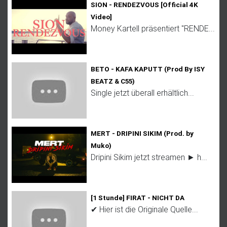
SION - RENDEZVOUS [Official 4K
Video]
Money Kartell präsentiert "RENDE...
BETO - KAFA KAPUTT (Prod By ISY
BEATZ & C55)
Single jetzt überall erhältlich...
MERT - DRIPINI SIKIM (Prod. by
Muko)
Dripini Sikim jetzt streamen ► h...
[1 Stunde] FIRAT - NICHT DA
✔ Hier ist die Originale Quelle...