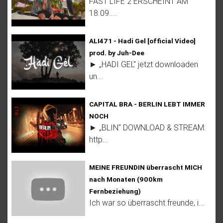
FAST LIFE 2 ERSCHEINT AM
18.09....
ALI471 - Hadi Gel [official Video]
prod. by Juh-Dee
► „HADI GEL" jetzt downloaden
un...
CAPITAL BRA - BERLIN LEBT IMMER
NOCH
► „BLIN" DOWNLOAD & STREAM:
http...
MEINE FREUNDIN überrascht MICH
nach Monaten (900km
Fernbeziehung)
Ich war so überrascht freunde, i...