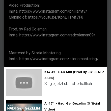
n
Video Production:
Insta: https://www.instagram.com/philiamtv/
Making of: https://youtu.be/KphL11Mf7F8
Prod. by Red Coleman:
Insta: https://www.instagram.com/redcoleman89/
Mastered by Storia Mastering
Insta: https://www.instagram.com/storiamastering/
KAY AY - SAG MIR (Prod By ISY BEATZ
& C55)
Single jetzt überall erhältlich...
Ali471 - Hadi Gel Gezelim (Official
Video)