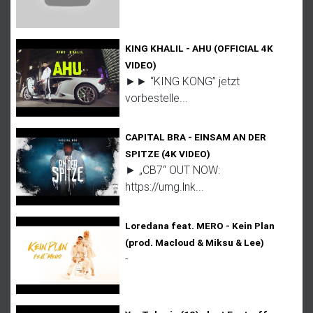
KING KHALIL - AHU (OFFICIAL 4K
VIDEO)
►► “KING KONG” jetzt
vorbestelle...
CAPITAL BRA - EINSAM AN DER
SPITZE (4K VIDEO)
► „CB7“ OUT NOW:
https://umg.lnk...
Loredana feat. MERO - Kein Plan
(prod. Macloud & Miksu & Lee)
-