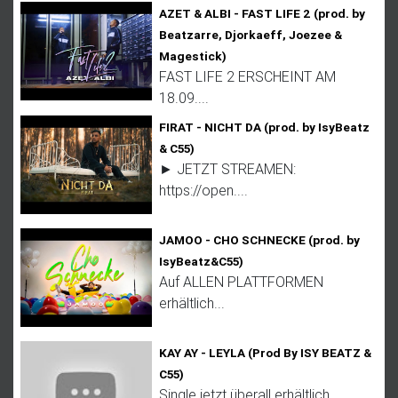
AZET & ALBI - FAST LIFE 2 (prod. by
Beatzarre, Djorkaeff, Joezee &
Magestick)
FAST LIFE 2 ERSCHEINT AM
18.09....
FIRAT - NICHT DA (prod. by IsyBeatz
& C55)
► JETZT STREAMEN:
https://open....
JAMOO - CHO SCHNECKE (prod. by
IsyBeatz&C55)
Auf ALLEN PLATTFORMEN
erhältlich...
KAY AY - LEYLA (Prod By ISY BEATZ &
C55)
Single jetzt überall erhältlich...