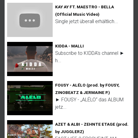
KAY AY FT. MAESTRO - BELLA
(Official Music Video)
Single jetzt überall erhältlich...
KIDDA - MALLI
Subscribe to KIDDA’s channel ►
h...
FOUSY - ALÉLO (prod. by FOUSY,
ZINOBEATZ & JERMAINE P.)
► FOUSY - „ALÉLO“ das ALBUM
jetz...
AZET & ALBI - ZEHNTE ETAGE (prod.
by JUGGLERZ)