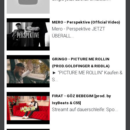
MERO - Perspektive (Official Video)
Mero - Perspektive JETZT
ÜBERALL...
GRiNGO - PICTURE ME ROLLIN
(PROD.GOLDFINGER & RIDDLA)
► "PICTURE ME ROLLIN" Kaufen &
S...
FIRAT - GÖZ BEBEGIM [prod. by
IsyBeats & C55]
Streamt auf dauerschleife: Spo...