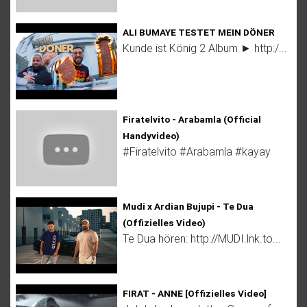
n
ALI BUMAYE TESTET MEIN DÖNER
Kunde ist König 2 Album ► http:/...
Firatelvito - Arabamla (Official
Handyvideo)
#Firatelvito #Arabamla #kayay
Mudi x Ardian Bujupi - Te Dua
(Offizielles Video)
Te Dua hören: http://MUDI.lnk.to...
FIRAT - ANNE [Offizielles Video]