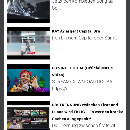
Jetzt den kompletten Song auf
Sp...
KAY AY ärgert Capital Bra
(Ich bin nicht Capital oder Samr...
6IX9INE- GOOBA (Official Music
Video)
STREAM/DOWNLOAD GOOBA:
https://c...
Die TRENNUNG zwischen Firat und
Luana wird EKLIG... Es werden kranke
Sachen ausgepackt!
Die Trennung zwischen firatelvit...