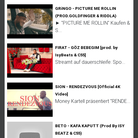
GRiNGO - PICTURE ME ROLLIN
(PROD.GOLDFINGER & RIDDLA)
► "PICTURE ME ROLLIN" Kaufen &
S...
FIRAT - GÖZ BEBEGIM [prod. by
IsyBeats & C55]
Streamt auf dauerschleife: Spo...
SION - RENDEZVOUS [Official 4K
Video]
Money Kartell präsentiert "RENDE...
BETO - KAFA KAPUTT (Prod By ISY
BEATZ & C55)