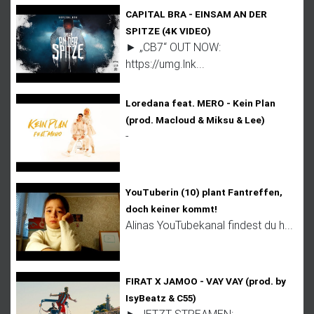
CAPITAL BRA - EINSAM AN DER
SPITZE (4K VIDEO)
► „CB7“ OUT NOW:
https://umg.lnk...
Loredana feat. MERO - Kein Plan
(prod. Macloud & Miksu & Lee)
-
YouTuberin (10) plant Fantreffen,
doch keiner kommt!
Alinas YouTubekanal findest du h...
FIRAT X JAMOO - VAY VAY (prod. by
IsyBeatz & C55)
► JETZT STREAMEN: