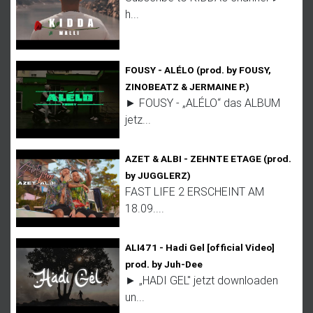
h...
FOUSY - ALÉLO (prod. by FOUSY,
ZINOBEATZ & JERMAINE P.)
► FOUSY - „ALÉLO“ das ALBUM
jetz...
AZET & ALBI - ZEHNTE ETAGE (prod.
by JUGGLERZ)
FAST LIFE 2 ERSCHEINT AM
18.09....
ALI471 - Hadi Gel [official Video]
prod. by Juh-Dee
► „HADI GEL" jetzt downloaden
un...