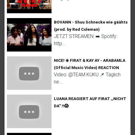
BOVANN - Shuu Schnecke wie gäähts
(prod. by Red Coleman)
JETZT STREAMEN: ➡️ Spotify:
http...
NICE! ☀️ FIRAT & KAY AY - ARABAMLA
(Official Music Video) REACTION
Video: @TEAM KUKU 📌 Täglich
ne...
LUANA REAGIERT AUF FIRAT ,,NICHT
DA“ ‼️😱