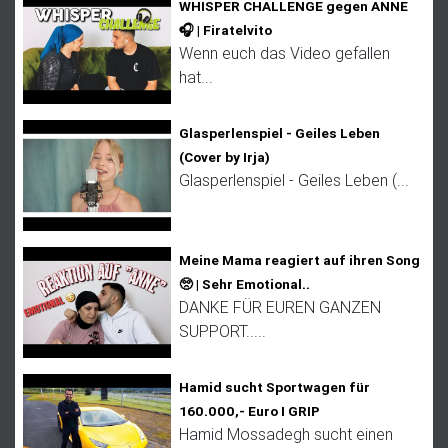
WHISPER CHALLENGE gegen ANNE
🎧 | Firatelvito
Wenn euch das Video gefallen
hat...
Glasperlenspiel - Geiles Leben
(Cover by Irja)
Glasperlenspiel - Geiles Leben (...
Meine Mama reagiert auf ihren Song
🥺 | Sehr Emotional..
DANKE FÜR EUREN GANZEN
SUPPORT.....
Hamid sucht Sportwagen für
160.000,- Euro I GRIP
Hamid Mossadegh sucht einen