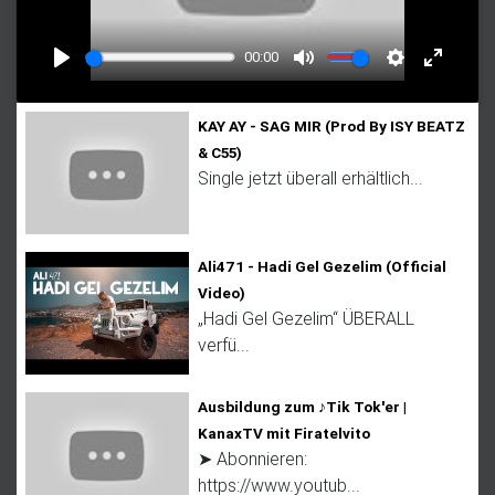
l
a
00:00
y
P
M
S
E
l
u
e
n
KAY AY - SAG MIR (Prod By ISY BEATZ
a
t
t
t
& C55)
y
e
t
e
Single jetzt überall erhältlich...
i
r
n
f
g
u
Ali471 - Hadi Gel Gezelim (Official
s
l
Video)
„Hadi Gel Gezelim“ ÜBERALL
l
verfü...
s
c
Ausbildung zum ♪Tik Tok'er |
r
KanaxTV mit Firatelvito
e
➤ Abonnieren:
e
https://www.youtub...