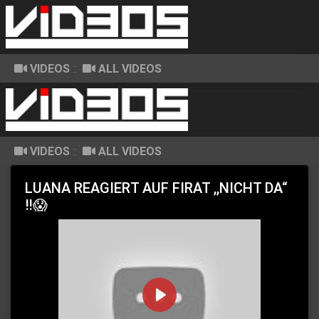
VIDEOS
::
ALL VIDEOS
VIDEOS
::
ALL VIDEOS
LUANA REAGIERT AUF FIRAT ,,NICHT DA“
‼️😱
P