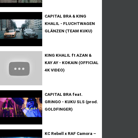
CAPITAL BRA & KING
KHALIL - FLUCHTWAGEN
GLÄNZEN (TEAM KUKU)
KING KHALIL ft AZAN &
KAY AY - KOKAIN (OFFICIAL
4K VIDEO)
CAPITAL BRA feat.
GRiNGO - KUKU SLS (prod.
GOLDFINGER)
KC Rebell x RAF Camora –