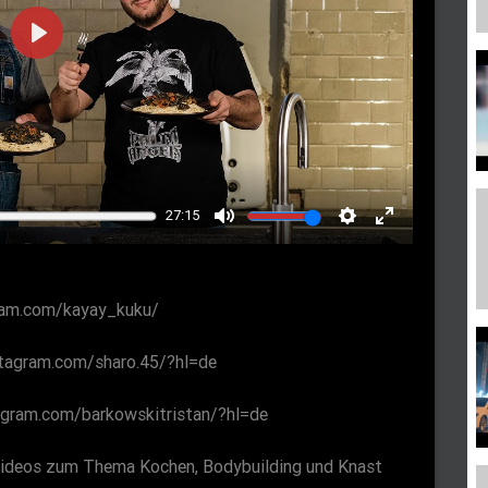
P
l
a
y
27:15
M
S
E
u
e
n
t
t
t
gram.com/kayay_kuku/
e
t
e
i
r
stagram.com/sharo.45/?hl=de
n
f
agram.com/barkowskitristan/?hl=de
g
u
s
l
 Videos zum Thema Kochen, Bodybuilding und Knast
l