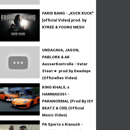
FARID BANG - „KUCK KUCK"
[official Video] prod. by
KYREE & YOUNG MESH
UNDACAVA, JASON,
PABLOKK & AK
AusserKontrolle - Vater
Staat ► prod.by Deadeye
(Offizielles Video)
KING KHALIL x
HAMMAD361 -
PARANORMAL (Prod By ISY
BEATZ & C55) (Official
Music Video)
PA Sports x Kianush -