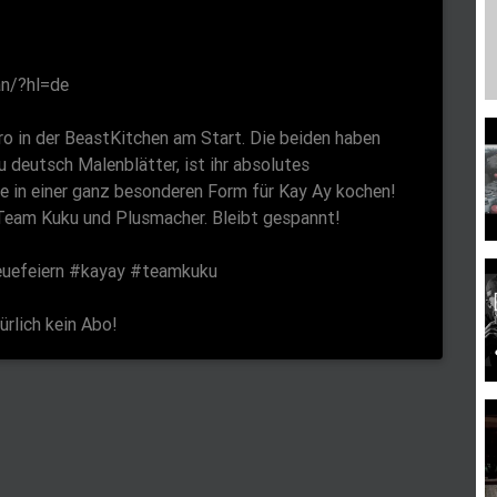
s
c
r
an/?hl=de
e
e
o in der BeastKitchen am Start. Die beiden haben
 deutsch Malenblätter, ist ihr absolutes
n
te in einer ganz besonderen Form für Kay Ay kochen!
 Team Kuku und Plusmacher. Bleibt gespannt!
euefeiern #kayay #teamkuku
rlich kein Abo!