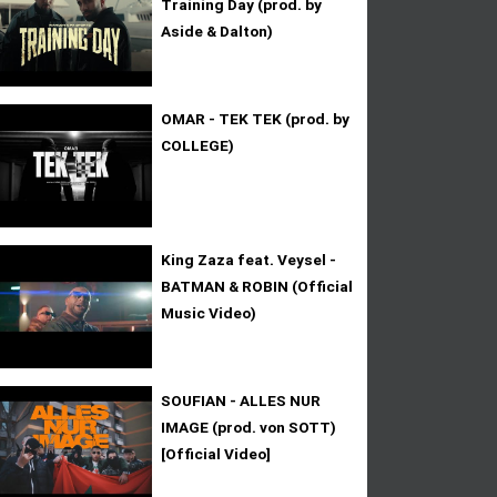
Training Day (prod. by
Aside & Dalton)
OMAR - TEK TEK (prod. by
COLLEGE)
King Zaza feat. Veysel -
BATMAN & ROBIN (Official
Music Video)
SOUFIAN - ALLES NUR
IMAGE (prod. von SOTT)
[Official Video]