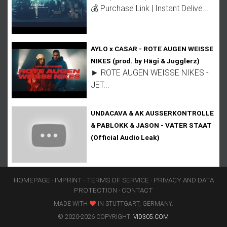
💰 Purchase Link | Instant Delive...
AYLO x CASAR - ROTE AUGEN WEISSE
NIKES (prod. by Hägi & Jugglerz)
► ROTE AUGEN WEISSE NIKES -
JET...
UNDACAVA & AK AUSSERKONTROLLE
& PABLOKK & JASON - VATER STAAT
(Official Audio Leak)
HOMEPAGE
·
IMPRINT
·
TERMS OF SERVICE
·
PRIVACY AND DATA
PROTECTION
·
CONTACT
MADE WITH
IN STUTTGART, GERMANY.
© 2020-2026 COPYRIGHT:
VID305.COM