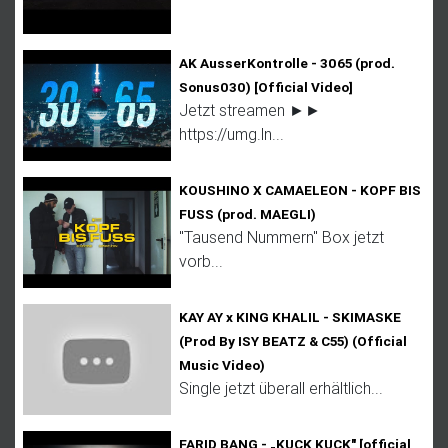
AK AusserKontrolle - 3065 (prod.
Sonus030) [Official Video]
Jetzt streamen ►►
https://umg.ln...
KOUSHINO X CAMAELEON - KOPF BIS
FUSS (prod. MAEGLI)
"Tausend Nummern" Box jetzt
vorb...
KAY AY x KING KHALIL - SKIMASKE
(Prod By ISY BEATZ & C55) (Official
Music Video)
Single jetzt überall erhältlich...
FARID BANG - „KUCK KUCK" [official