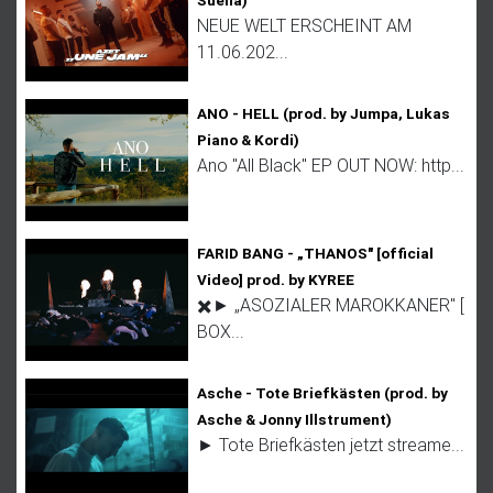
NEUE WELT ERSCHEINT AM
11.06.202...
ANO - HELL (prod. by Jumpa, Lukas
Piano & Kordi)
Ano "All Black" EP OUT NOW: http...
FARID BANG - „THANOS" [official
Video] prod. by KYREE
✖️► „ASOZIALER MAROKKANER" [
BOX...
Asche - Tote Briefkästen (prod. by
Asche & Jonny Illstrument)
► Tote Briefkästen jetzt streame...