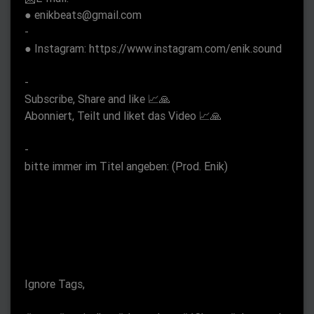
n
● enikbeats@gmail.com
-
● Instagram: https://www.instagram.com/enik.sound
-
Subscribe, Share and like 📈🙏
Abonniert, Teilt und liket das Video 📈🙏
-
bitte immer im Titel angeben: (Prod. Enik)
Ignore Tags,