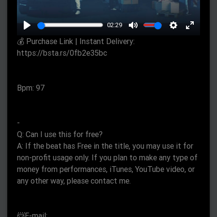
l
a
02:29
y
P
M
S
E
💰 Purchase Link | Instant Delivery:
l
u
e
n
https://bsta.rs/0fb2e35bc
a
t
t
t
y
e
t
e
Bpm: 97
i
r
n
f
g
u
-
s
l
Q: Can I use this for free?
l
A: If the beat has Free in the title, you may use it for
s
non-profit usage only. If you plan to make any type of
c
money from performances, iTunes, YouTube video, or
r
any other way, please contact me.
e
e
📨E-mail: