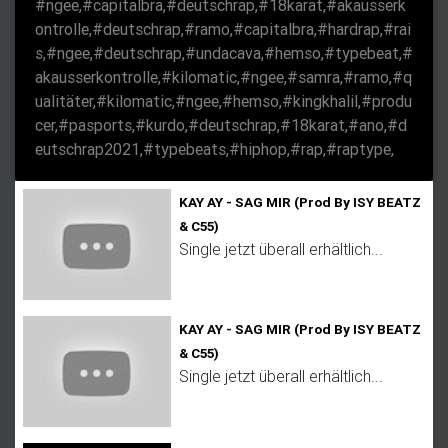
#ngee,#capitalbra,#deutschrap,#18karat,#akausserk
ontrolle,#deutschrap,#ramo,#capitalbra,#hardrap,#rai
s,#ngee,#deutschrap,#undacava,#hemso,#typebeat,#
akausserkontrolle,#kilomatic,#ngee,#samra,#ramo,#q
ualitäter,#kilomatic,#ngee,#hemso,#kingkhalil,#produ
cer,#pasports,#kurdo,#deutschrap,#18karat,#ano,#d
eutschrap2021,#typebeats,#hiphop,#rap,#raptype,
KAY AY - SAG MIR (Prod By ISY BEATZ
& C55)
Single jetzt überall erhältlich...
KAY AY - SAG MIR (Prod By ISY BEATZ
& C55)
Single jetzt überall erhältlich...