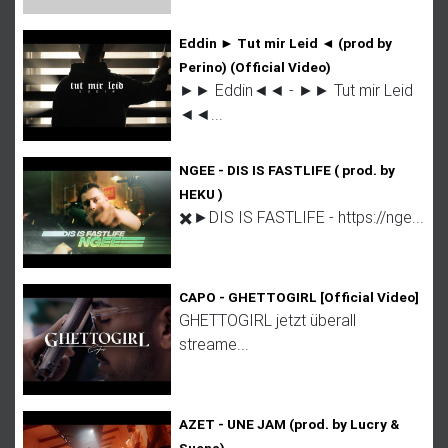
Eddin ► Tut mir Leid ◄ (prod by
Perino) (Official Video)
►► Eddin◄◄ - ►► Tut mir Leid
◄◄...
NGEE - DIS IS FASTLIFE ( prod. by
HEKU )
✖️►DIS IS FASTLIFE - https://nge...
CAPO - GHETTOGIRL [Official Video]
GHETTOGIRL jetzt überall
streame...
AZET - UNE JAM (prod. by Lucry &
Suena)