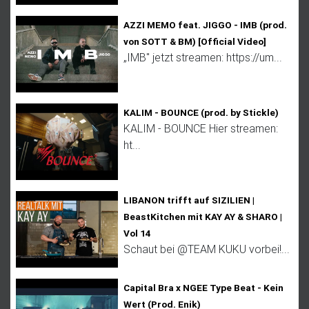
AZZI MEMO feat. JIGGO - IMB (prod.
von SOTT & BM) [Official Video]
„IMB" jetzt streamen: https://um...
KALIM - BOUNCE (prod. by Stickle)
KALIM - BOUNCE Hier streamen:
ht...
LIBANON trifft auf SIZILIEN |
BeastKitchen mit KAY AY & SHARO |
Vol 14
Schaut bei @TEAM KUKU vorbei!...
Capital Bra x NGEE Type Beat - Kein
Wert (Prod. Enik)