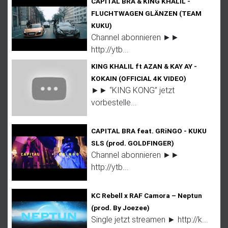
CAPITAL BRA & KING KHALIL -
FLUCHTWAGEN GLÄNZEN (TEAM
KUKU)
Channel abonnieren ►►
http://ytb...
KING KHALIL ft AZAN & KAY AY -
KOKAIN (OFFICIAL 4K VIDEO)
►► “KING KONG” jetzt
vorbestelle...
CAPITAL BRA feat. GRiNGO - KUKU
SLS (prod. GOLDFINGER)
Channel abonnieren ►►
http://ytb...
KC Rebell x RAF Camora – Neptun
(prod. By Joezee)
Single jetzt streamen ► http://k...