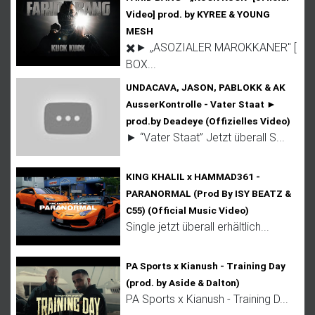
Video] prod. by KYREE & YOUNG
MESH
✖️► „ASOZIALER MAROKKANER" [
BOX...
UNDACAVA, JASON, PABLOKK & AK
AusserKontrolle - Vater Staat ►
prod.by Deadeye (Offizielles Video)
► “Vater Staat” Jetzt überall S...
KING KHALIL x HAMMAD361 -
PARANORMAL (Prod By ISY BEATZ &
C55) (Official Music Video)
Single jetzt überall erhältlich...
PA Sports x Kianush - Training Day
(prod. by Aside & Dalton)
PA Sports x Kianush - Training D...