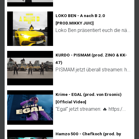
LOKO BEN - A nach B 2.0
[PROD.MIKKY JUIC]
Loko Ben präsentiert euch die nä...
KURDO - PISMAM (prod. ZINO & KK-
47)
PISMAM jetzt überall streamen: h...
Krime - EGAL (prod. von Ersonic)
[Official Video]
"Egal" jetzt streamen: 🔥 https:/...
Hamzo 500 - Chefkoch (prod. by