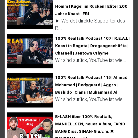
Homm | Kugel im Rücken | Elite | 200
Jahre Knast | FBI
► Werdet direkte Supporter des
R...
100% Realtalk Podcast 107 | R.E.A.L |
Knast in Bogota | Drogengeschäfte |
Charnell | Jentown Crhyme
Wir sind zurück, YouTube ist wie...
100% Realtalk Podcast 115 | Ahmad
Mohamed | Bodyguard | Aggro |
Bushido | Clans | Muhammad Ali
Wir sind zurück, YouTube ist wie...
B-LASH über 100% Realtalk,
MANUELLSEN, neues Album, FARID
BANG Diss, SINAN-G u.v.m. ❌