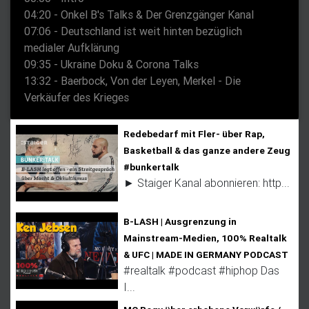
e
04:20 - Onkel B's Talks & Der Grenzgänger Kanal
n
07:06 - Deutschland ist weit hinten bezüglich
medialer Aufklärung
09:35 - Ukraine Doku & Corona Talks
13:32 - Baerbock, Von der Leyen, Merkel - Die
Verkäufer des Krieges
Redebedarf mit Fler- über Rap,
Basketball & das ganze andere Zeug
#bunkertalk
► Staiger Kanal abonnieren: http...
B-LASH | Ausgrenzung in
Mainstream-Medien, 100% Realtalk
& UFC | MADE IN GERMANY PODCAST
#realtalk #podcast #hiphop Das
I...