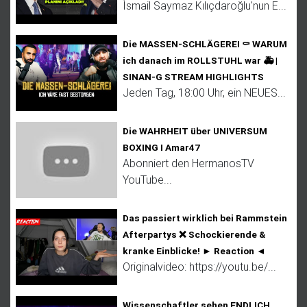
İsmail Saymaz Kılıçdaroğlu'nun E...
Die MASSEN-SCHLÄGEREI ⚰️ WARUM
ich danach im ROLLSTUHL war 🚑 |
SINAN-G STREAM HIGHLIGHTS
Jeden Tag, 18:00 Uhr, ein NEUES...
Die WAHRHEIT über UNIVERSUM
BOXING I Amar47
Abonniert den HermanosTV
YouTube...
Das passiert wirklich bei Rammstein
Afterpartys ❌ Schockierende &
kranke Einblicke! ► Reaction ◄
Originalvideo: https://youtu.be/...
Wissenschaftler sehen ENDLICH,