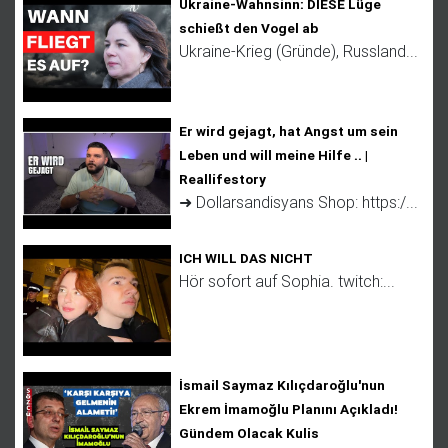
Ukraine-Wahnsinn: DIESE Lüge
schießt den Vogel ab
Ukraine-Krieg (Gründe), Russland...
Er wird gejagt, hat Angst um sein
Leben und will meine Hilfe .. |
Reallifestory
➜ Dollarsandisyans Shop: https:/...
ICH WILL DAS NICHT
Hör sofort auf Sophia. twitch:...
İsmail Saymaz Kılıçdaroğlu'nun
Ekrem İmamoğlu Planını Açıkladı!
Gündem Olacak Kulis