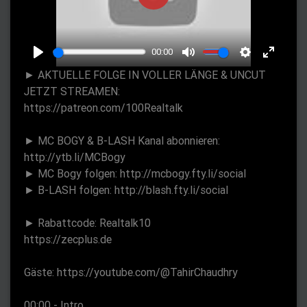
P
l
a
00:00
y
P
M
S
E
► AKTUELLE FOLGE IN VOLLER LÄNGE & UNCUT
l
u
e
n
JETZT STREAMEN:
a
t
t
t
https://patreon.com/100Realtalk
y
e
t
e
► MC BOGY & B-LASH Kanal abonnieren:
i
r
http://ytb.li/MCBogy
n
f
► MC Bogy folgen: http://mcbogy.fty.li/social
g
u
► B-LASH folgen: http://blash.fty.li/social
s
l
l
► Rabattcode: Realtalk10
s
https://zecplus.de
c
r
Gäste: https://youtube.com/@TahirChaudhry
e
00:00 - Intro