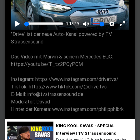
P
l
a
1:18:29
y
P
M
S
E
"Drive" ist der neue Auto-Kanal powered by TV
l
u
e
n
Strassensound
a
t
t
t
y
e
t
e
Das Video mit Marvin & seinem Mercedes EQC:
https://youtu.be/T_tz2PCyPCM
i
r
n
f
Instagram: https://www.instagram.com/drivetvs/
g
u
TikTok: https://www.tiktok.com/@drive.tvs
s
l
E-Mail: info@tvstrassensound.de
l
Moderator: Davud
s
Hinter der Kamera: www.instagram.com/philipphlbrk
c
r
KING KOOL SAVAS - SPECIAL
e
Interview | TV Strassensound