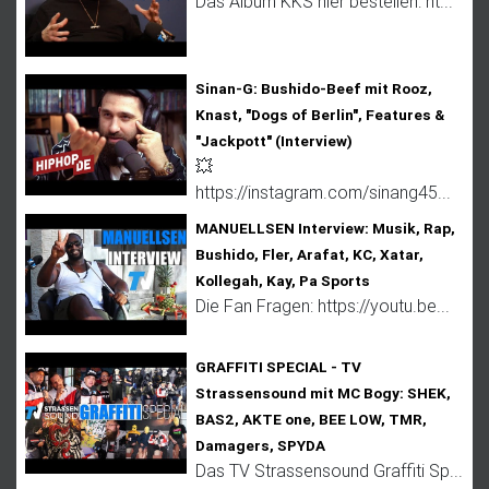
Das Album KKS hier bestellen: ht...
e
n
Sinan-G: Bushido-Beef mit Rooz,
Knast, "Dogs of Berlin", Features &
"Jackpott" (Interview)
💥
https://instagram.com/sinang45...
MANUELLSEN Interview: Musik, Rap,
Bushido, Fler, Arafat, KC, Xatar,
Kollegah, Kay, Pa Sports
Die Fan Fragen: https://youtu.be...
GRAFFITI SPECIAL - TV
Strassensound mit MC Bogy: SHEK,
BAS2, AKTE one, BEE LOW, TMR,
Damagers, SPYDA
Das TV Strassensound Graffiti Sp...