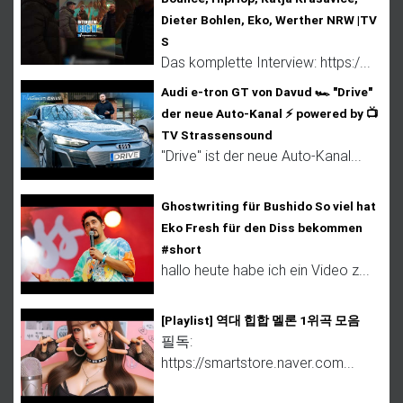
Dieter Bohlen, Eko, Werther NRW |TV
S
Das komplette Interview: https:/...
Audi e-tron GT von Davud 🏎️ "Drive"
der neue Auto-Kanal ⚡ powered by 📺
TV Strassensound
"Drive" ist der neue Auto-Kanal...
Ghostwriting für Bushido So viel hat
Eko Fresh für den Diss bekommen
#short
hallo heute habe ich ein Video z...
[Playlist] 역대 힙합 멜론 1위곡 모음
필독:
https://smartstore.naver.com...