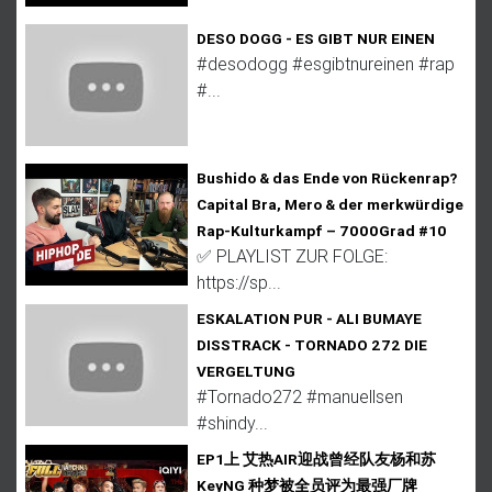
DESO DOGG - ES GIBT NUR EINEN
#desodogg #esgibtnureinen #rap
#...
Bushido & das Ende von Rückenrap?
Capital Bra, Mero & der merkwürdige
Rap-Kulturkampf – 7000Grad #10
✅ PLAYLIST ZUR FOLGE:
https://sp...
ESKALATION PUR - ALI BUMAYE
DISSTRACK - TORNADO 272 DIE
VERGELTUNG
#Tornado272 #manuellsen
#shindy...
EP1上 艾热AIR迎战曾经队友杨和苏
KeyNG 种梦被全员评为最强厂牌