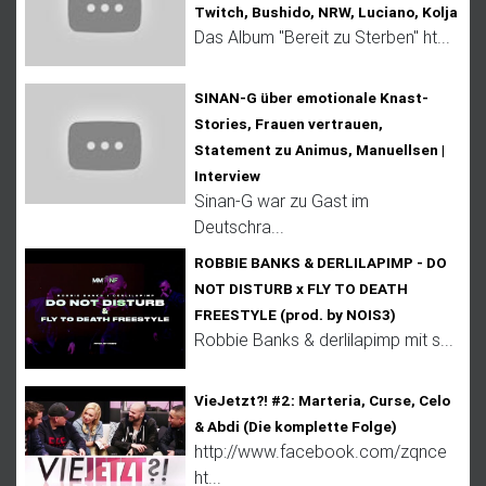
Twitch, Bushido, NRW, Luciano, Kolja
Das Album "Bereit zu Sterben" ht...
SINAN-G über emotionale Knast-
Stories, Frauen vertrauen,
Statement zu Animus, Manuellsen |
Interview
Sinan-G war zu Gast im
Deutschra...
ROBBIE BANKS & DERLILAPIMP - DO
NOT DISTURB x FLY TO DEATH
FREESTYLE (prod. by NOIS3)
Robbie Banks & derlilapimp mit s...
VieJetzt?! #2: Marteria, Curse, Celo
& Abdi (Die komplette Folge)
http://www.facebook.com/zqnce
ht...