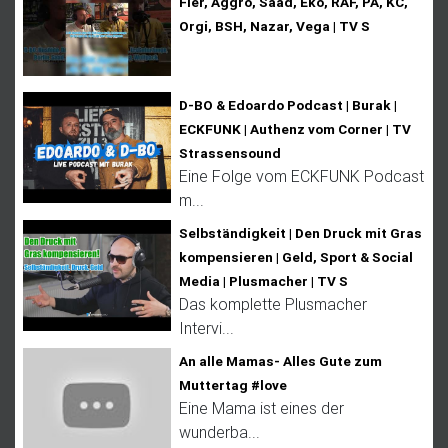
Fler, Aggro, Saad, Eko, RAF, PA, KC,
Orgi, BSH, Nazar, Vega | TV S
D-BO & Edoardo Podcast | Burak |
ECKFUNK | Authenz vom Corner | TV
Strassensound
Eine Folge vom ECKFUNK Podcast
m...
Selbständigkeit | Den Druck mit Gras
kompensieren | Geld, Sport & Social
Media | Plusmacher | TV S
Das komplette Plusmacher
Intervi...
An alle Mamas- Alles Gute zum
Muttertag #love
Eine Mama ist eines der
wunderba...