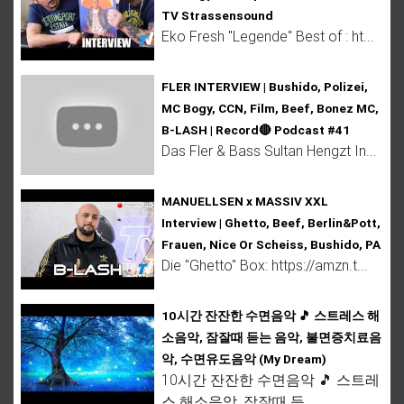
TV Strassensound
Eko Fresh "Legende" Best of : ht...
FLER INTERVIEW | Bushido, Polizei,
MC Bogy, CCN, Film, Beef, Bonez MC,
B-LASH | Record🔴 Podcast #41
Das Fler & Bass Sultan Hengzt In...
MANUELLSEN x MASSIV XXL
Interview | Ghetto, Beef, Berlin&Pott,
Frauen, Nice Or Scheiss, Bushido, PA
Die "Ghetto" Box: https://amzn.t...
10시간 잔잔한 수면음악 🎵 스트레스 해
소음악, 잠잘때 듣는 음악, 불면증치료음
악, 수면유도음악 (My Dream)
10시간 잔잔한 수면음악 🎵 스트레
스 해소음악, 잠잘때 듣...