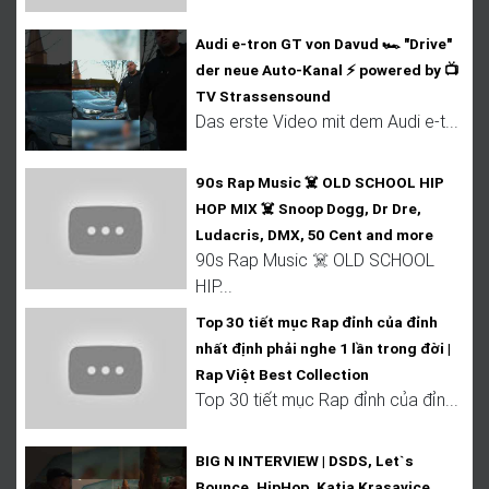
Audi e-tron GT von Davud 🏎️ "Drive"
der neue Auto-Kanal ⚡ powered by 📺
TV Strassensound
Das erste Video mit dem Audi e-t...
90s Rap Music ☠️ OLD SCHOOL HIP
HOP MIX ☠️ Snoop Dogg, Dr Dre,
Ludacris, DMX, 50 Cent and more
90s Rap Music ☠️ OLD SCHOOL
HIP...
Top 30 tiết mục Rap đỉnh của đỉnh
nhất định phải nghe 1 lần trong đời |
Rap Việt Best Collection
Top 30 tiết mục Rap đỉnh của đỉn...
BIG N INTERVIEW | DSDS, Let`s
Bounce, HipHop, Katja Krasavice,