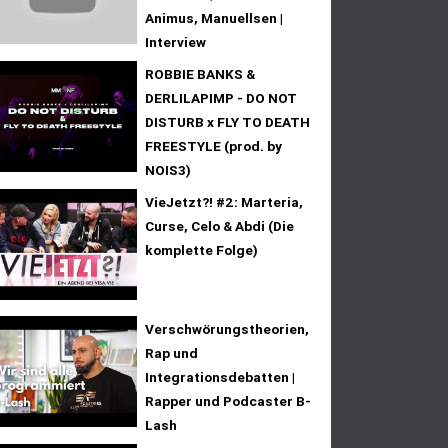
Animus, Manuellsen |
Interview
ROBBIE BANKS &
DERLILAPIMP - DO NOT
DISTURB x FLY TO DEATH
FREESTYLE (prod. by
NOIS3)
VieJetzt?! #2: Marteria,
Curse, Celo & Abdi (Die
komplette Folge)
Verschwörungstheorien,
Rap und
Integrationsdebatten |
Rapper und Podcaster B-
Lash