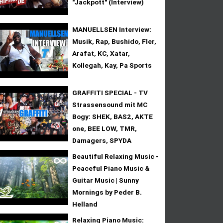
"Jackpott" (Interview)
MANUELLSEN Interview:
Musik, Rap, Bushido, Fler,
Arafat, KC, Xatar,
Kollegah, Kay, Pa Sports
GRAFFITI SPECIAL - TV
Strassensound mit MC
Bogy: SHEK, BAS2, AKTE
one, BEE LOW, TMR,
Damagers, SPYDA
Beautiful Relaxing Music •
Peaceful Piano Music &
Guitar Music | Sunny
Mornings by Peder B.
Helland
Relaxing Piano Music: