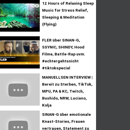
12 Hours of Relaxing Sleep
Music for Stress Relief,
Sleeping & Meditation
(Flying)
FLER über SINAN-G,
SSYNIC, SHINDY, Hood
Filme, Battle-Rap uvm.
#echtergehtsnicht
#tiktokspecial
MANUELLSEN INTERVIEW |
Bereit zu Sterben, TikTok,
MPU, PA & KC, Twitch,
Bushido, NRW, Luciano,
Kolja
SINAN-G über emotionale
Knast-Stories, Frauen
vertrauen, Statement zu