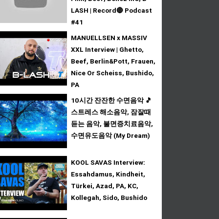
LASH | Record🔴 Podcast
#41
MANUELLSEN x MASSIV
XXL Interview | Ghetto,
Beef, Berlin&Pott, Frauen,
Nice Or Scheiss, Bushido,
PA
10시간 잔잔한 수면음악 🎵
스트레스 해소음악, 잠잘때
듣는 음악, 불면증치료음악,
수면유도음악 (My Dream)
KOOL SAVAS Interview:
Essahdamus, Kindheit,
Türkei, Azad, PA, KC,
Kollegah, Sido, Bushido