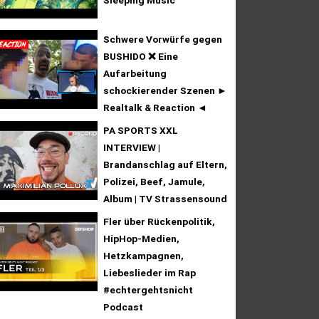
Sleeping Music
Schwere Vorwürfe gegen
BUSHIDO ❌ Eine
Aufarbeitung
schockierender Szenen ►
Realtalk & Reaction ◄
PA SPORTS XXL
INTERVIEW |
Brandanschlag auf Eltern,
Polizei, Beef, Jamule,
Album | TV Strassensound
Fler über Rückenpolitik,
HipHop-Medien,
Hetzkampagnen,
Liebeslieder im Rap
#echtergehtsnicht
Podcast