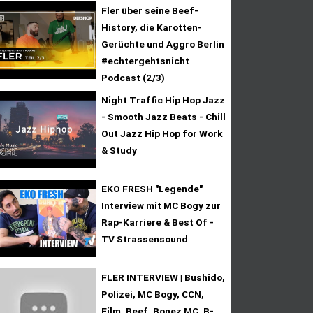
Fler über seine Beef-
History, die Karotten-
Gerüchte und Aggro Berlin
#echtergehtsnicht
Podcast (2/3)
Night Traffic Hip Hop Jazz
- Smooth Jazz Beats - Chill
Out Jazz Hip Hop for Work
& Study
EKO FRESH "Legende"
Interview mit MC Bogy zur
Rap-Karriere & Best Of -
TV Strassensound
FLER INTERVIEW | Bushido,
Polizei, MC Bogy, CCN,
Film, Beef, Bonez MC, B-