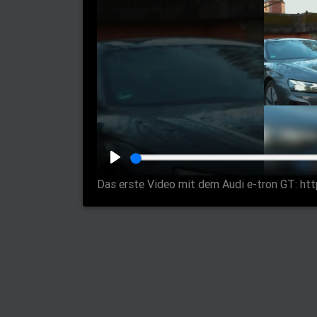
P
Das erste Video mit dem Audi e-tron GT: h
l
a
y