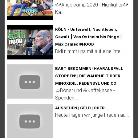
🐟Angelcamp 2020 - Highlights🐟
Ka...
KÖLN - Unterwelt, Nachtleben,
Gewalt ⎮ Von Ostheim bis Ringe ⎮
Max Cameo #HOOD
Didi nimmt uns mit auf eine inte...
BART BEKOMMEN! HAARAUSFALL
STOPPEN! | DIE WAHRHEIT ÜBER
MINOXIDIL, REDENSYL UND CO
🥙Döner und ☕Kaffekasse -
Spenden...
AUSSEHEN | GELD | ODER ...
Heute fragen wir junge Frauen au...