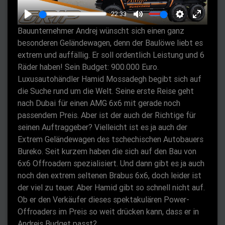
a
22:33
y
P
M
S
E
Bauunternehmer Andrej wünscht sich einen ganz
l
u
e
n
besonderen Geländewagen, denn der Baulöwe liebt es
a
t
t
t
extrem und auffällig. Er soll ordentlich Leistung und 6
y
e
t
e
Räder haben! Sein Budget: 900.000 Euro.
Luxusautohändler Hamid Mossadegh begibt sich auf
i
r
die Suche rund um die Welt. Seine erste Reise geht
n
f
nach Dubai für einen AMG 6x6 mit gerade noch
g
u
passendem Preis. Aber ist der auch der Richtige für
s
l
seinen Auftraggeber? Vielleicht ist es ja auch der
l
Extrem Geländewagen des tschechischen Autobauers
s
Bureko. Seit kurzem haben die sich auf den Bau von
c
6x6 Offroadern spezialisiert. Und dann gibt es ja auch
r
noch den extrem seltenen Brabus 6x6, doch leider ist
der viel zu teuer. Aber Hamid gibt so schnell nicht auf.
e
Ob er den Verkäufer dieses spektakulären Power-
e
Offroaders im Preis so weit drücken kann, dass er in
n
Andrejs Budget passt?