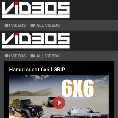
VIDEOS
::
ALL VIDEOS
VIDEOS
::
ALL VIDEOS
Hamid sucht 6x6 I GRIP
P
l