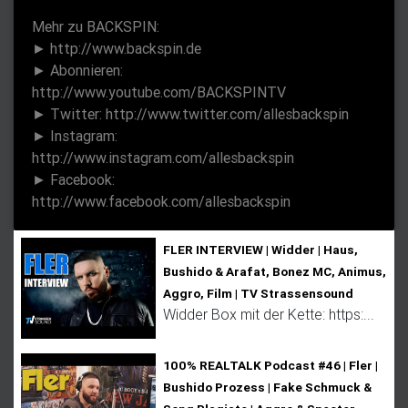
Mehr zu BACKSPIN:
► http://www.backspin.de
► Abonnieren:
http://www.youtube.com/BACKSPINTV
► Twitter: http://www.twitter.com/allesbackspin
► Instagram:
http://www.instagram.com/allesbackspin
► Facebook:
http://www.facebook.com/allesbackspin
FLER INTERVIEW | Widder | Haus,
Bushido & Arafat, Bonez MC, Animus,
Aggro, Film | TV Strassensound
Widder Box mit der Kette: https:...
100% REALTALK Podcast #46 | Fler |
Bushido Prozess | Fake Schmuck &