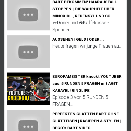
BART BEKOMMEN! HAARAUSFALL
STOPPEN! | DIE WAHRHEIT ÜBER
MINOXIDIL, REDENSYL UND CO
🥙Döner und ☕Kaffekasse -
Spenden...
AUSSEHEN | GELD | ODER ...
Heute fragen wir junge Frauen au...
EUROPAMEISTER knockt YOUTUBER
aus! 5 RUNDEN 5 FRAGEN mit AGIT
KABAYEL! RINGLIFE
Episode 3 von 5 RUNDEN 5
FRAGEN...
PERFEKTEN GLATTEN BART OHNE
GLÄTTEISEN | RASIEREN & STYLEN |
BEGO‘s BART VIDEO