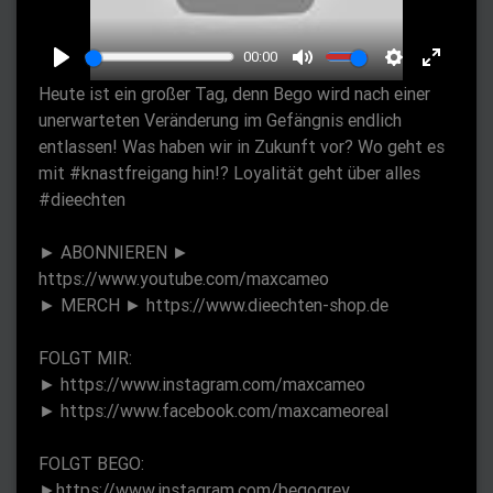
l
a
00:00
y
P
M
S
E
Heute ist ein großer Tag, denn Bego wird nach einer
l
u
e
n
unerwarteten Veränderung im Gefängnis endlich
a
t
t
t
entlassen! Was haben wir in Zukunft vor? Wo geht es
y
e
t
e
mit #knastfreigang hin!? Loyalität geht über alles
#dieechten
i
r
n
f
► ABONNIEREN ►
g
u
https://www.youtube.com/maxcameo
s
l
► MERCH ► https://www.dieechten-shop.de
l
s
FOLGT MIR:
c
► https://www.instagram.com/maxcameo
r
► https://www.facebook.com/maxcameoreal
e
FOLGT BEGO:
e
►https://www.instagram.com/begogrey