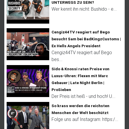
UNTERWEGS ZU SEIN?
Wer kennt ihn nicht: Bushido - e...
Cengiz44TV reagiert auf Bego
besucht Sam bei BadKingzCustoms |
Ex Hells Angels President
Cengiz44TV reagiert auf Bego
bes...
Sido & Knossi raten Preise von
Luxus-Uhren: Flexen mit Marc
Gebauer | Late Night Berlin |
ProSieben
Der Preis ist heiß - und hoch! U...
So krass werden die reichsten
Menschen der Welt beschützt
Folge uns auf Instagram: https:/...