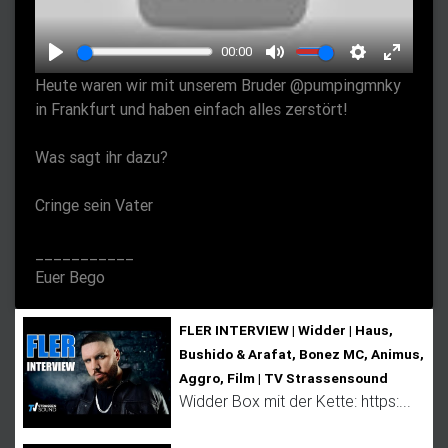
l
a
00:00
y
P
M
S
E
Heute waren wir mit unserem Bruder @pumpingmnky
l
u
e
n
in Frankfurt und haben einfach alles zerstört!
a
t
t
t
y
e
t
e
Was sagt ihr dazu?
i
r
Cringe sein Vater
n
f
g
u
___________
s
l
Euer Bego
l
s
FLER INTERVIEW | Widder | Haus,
c
Bushido & Arafat, Bonez MC, Animus,
r
Aggro, Film | TV Strassensound
e
Widder Box mit der Kette: https:...
e