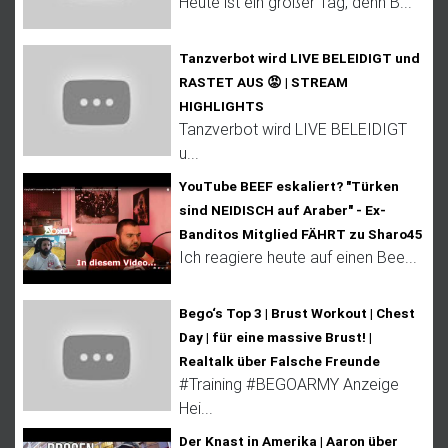
Heute ist ein großer Tag, denn B...
Tanzverbot wird LIVE BELEIDIGT und
RASTET AUS 😡 | STREAM
HIGHLIGHTS
Tanzverbot wird LIVE BELEIDIGT
u...
YouTube BEEF eskaliert? "Türken
sind NEIDISCH auf Araber" - Ex-
Banditos Mitglied FÄHRT zu Sharo45
Ich reagiere heute auf einen Bee...
Bego‘s Top 3 | Brust Workout | Chest
Day | für eine massive Brust! |
Realtalk über Falsche Freunde
#Training #BEGOARMY Anzeige
Hei...
Der Knast in Amerika | Aaron über