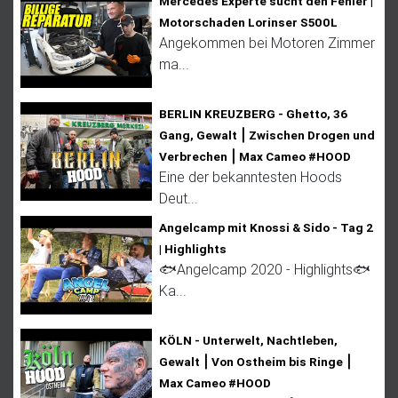
Mercedes Experte sucht den Fehler |
Motorschaden Lorinser S500L
Angekommen bei Motoren Zimmer
ma...
BERLIN KREUZBERG - Ghetto, 36
Gang, Gewalt ⎮ Zwischen Drogen und
Verbrechen ⎮ Max Cameo #HOOD
Eine der bekanntesten Hoods
Deut...
Angelcamp mit Knossi & Sido - Tag 2
| Highlights
🐟Angelcamp 2020 - Highlights🐟
Ka...
KÖLN - Unterwelt, Nachtleben,
Gewalt ⎮ Von Ostheim bis Ringe ⎮
Max Cameo #HOOD