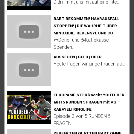
Didi nimmt uns mit auf eine inte...
BART BEKOMMEN! HAARAUSFALL
STOPPEN! | DIE WAHRHEIT ÜBER
MINOXIDIL, REDENSYL UND CO
🥙Döner und ☕Kaffekasse -
Spenden...
AUSSEHEN | GELD | ODER ...
Heute fragen wir junge Frauen au...
EUROPAMEISTER knockt YOUTUBER
aus! 5 RUNDEN 5 FRAGEN mit AGIT
KABAYEL! RINGLIFE
Episode 3 von 5 RUNDEN 5
FRAGEN...
PERFEKTEN GLATTEN BART OHNE