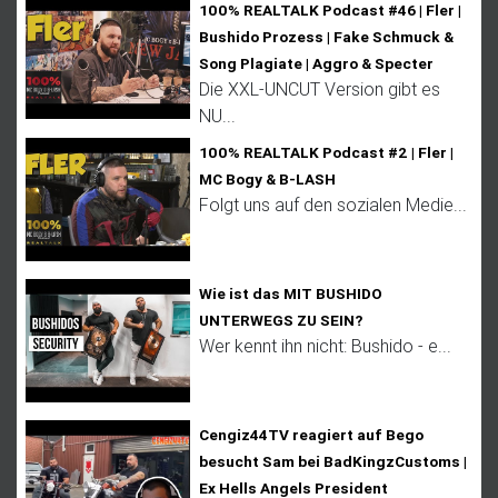
n
100% REALTALK Podcast #46 | Fler |
Bushido Prozess | Fake Schmuck &
Song Plagiate | Aggro & Specter
Die XXL-UNCUT Version gibt es
NU...
100% REALTALK Podcast #2 | Fler |
MC Bogy & B-LASH
Folgt uns auf den sozialen Medie...
Wie ist das MIT BUSHIDO
UNTERWEGS ZU SEIN?
Wer kennt ihn nicht: Bushido - e...
Cengiz44TV reagiert auf Bego
besucht Sam bei BadKingzCustoms |
Ex Hells Angels President