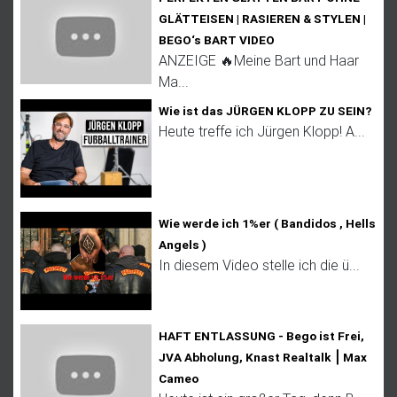
GLÄTTEISEN | RASIEREN & STYLEN |
BEGO‘s BART VIDEO
ANZEIGE 🔥Meine Bart und Haar
Ma...
Wie ist das JÜRGEN KLOPP ZU SEIN?
Heute treffe ich Jürgen Klopp! A...
Wie werde ich 1%er ( Bandidos , Hells
Angels )
In diesem Video stelle ich die ü...
HAFT ENTLASSUNG - Bego ist Frei,
JVA Abholung, Knast Realtalk ⎮ Max
Cameo