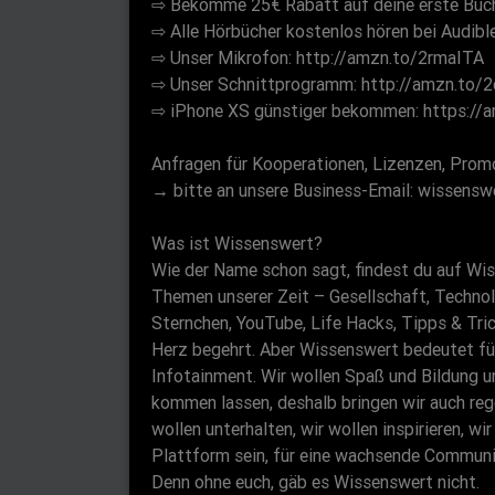
⇨ Bekomme 25€ Rabatt auf deine erste Buch
⇨ Alle Hörbücher kostenlos hören bei Audibl
⇨ Unser Mikrofon: http://amzn.to/2rmaITA
⇨ Unser Schnittprogramm: http://amzn.to
⇨ iPhone XS günstiger bekommen: https:/
Anfragen für Kooperationen, Lizenzen, Promo
→ bitte an unsere Business-Email: wissens
Was ist Wissenswert?
Wie der Name schon sagt, findest du auf Wis
Themen unserer Zeit – Gesellschaft, Technolo
Sternchen, YouTube, Life Hacks, Tipps & Tric
Herz begehrt. Aber Wissenswert bedeutet für
Infotainment. Wir wollen Spaß und Bildung un
kommen lassen, deshalb bringen wir auch r
wollen unterhalten, wir wollen inspirieren, 
Plattform sein, für eine wachsende Communi
Denn ohne euch, gäb es Wissenswert nicht.