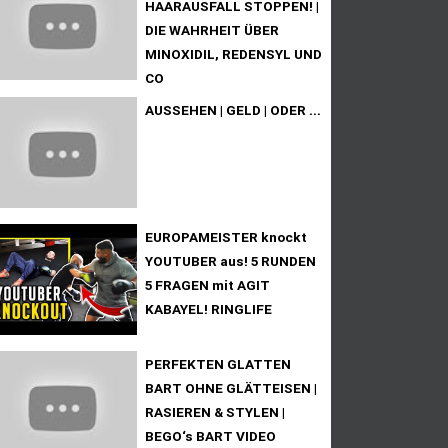
HAARAUSFALL STOPPEN! |
DIE WAHRHEIT ÜBER
MINOXIDIL, REDENSYL UND
CO
AUSSEHEN | GELD | ODER ...
EUROPAMEISTER knockt
YOUTUBER aus! 5 RUNDEN
5 FRAGEN mit AGIT
KABAYEL! RINGLIFE
PERFEKTEN GLATTEN
BART OHNE GLÄTTEISEN |
RASIEREN & STYLEN |
BEGO‘s BART VIDEO