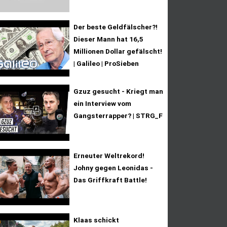
Der beste Geldfälscher?!
Dieser Mann hat 16,5
Millionen Dollar gefälscht!
| Galileo | ProSieben
Gzuz gesucht - Kriegt man
ein Interview vom
Gangsterrapper? | STRG_F
Erneuter Weltrekord!
Johny gegen Leonidas -
Das Griffkraft Battle!
Klaas schickt