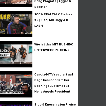
Song Plagiate | Aggro &
Specter
100% REALTALK Podcast
#2 | Fler | MC Bogy & B-
LASH
Wie ist das MIT BUSHIDO
UNTERWEGS ZU SEIN?
Cengiz44TV reagiert auf
Bego besucht Sam bei
BadKingzCustoms | Ex
Hells Angels President
Sido & Knossi raten Preise