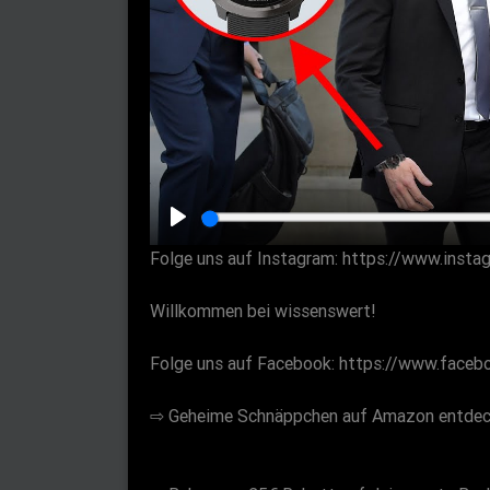
P
Folge uns auf Instagram: https://www.inst
l
a
Willkommen bei wissenswert!
y
Folge uns auf Facebook: https://www.face
⇨ Geheime Schnäppchen auf Amazon entdec