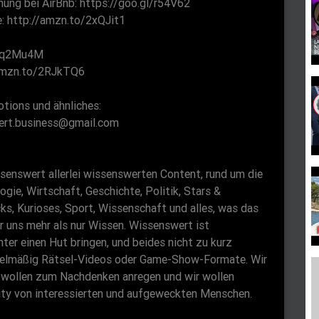
ung bei AirBnb: https://goo.gl/r54V62
s
e: http://amzn.to/2xQJit1
c
r
/2q2Mu4M
e
/amzn.to/2RJkTQ6
e
tions und ähnliches:
n
wert.business@gmail.com
senswert allerlei wissenswerten Content, rund um die
gie, Wirtschaft, Geschichte, Politik, Stars &
ks, Kurioses, Sport, Wissenschaft und alles, was das
 uns mehr als nur Wissen. Wissenswert ist
ter einen Hut bringen, und beides nicht zu kurz
egelmäßig Rätsel-Videos oder Game-Show-Formate. Wir
wir wollen zum Nachdenken anregen und wir wollen
ty von interessierten und aufgeweckten Menschen.